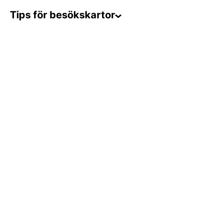
Tips för besökskartor
1. Många små
2. Lokal prägel
3. Nischat
4. Mer nisch!
5. Strunta i regler!